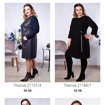
Платье 21131/4
Платье 21188/1
50-58
52-58