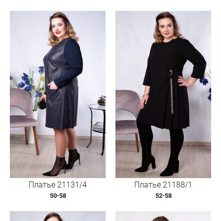
Платье 21131/4
Платье 21188/1
50-58
52-58