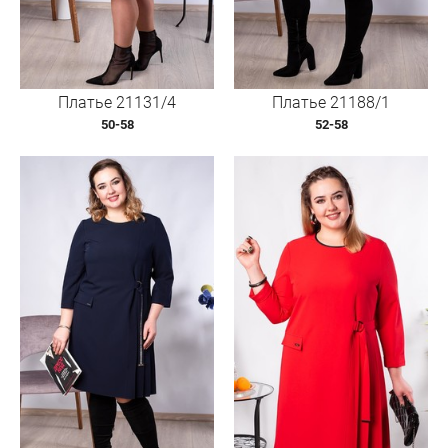
Платье 21131/4
Платье 21188/1
50-58
52-58