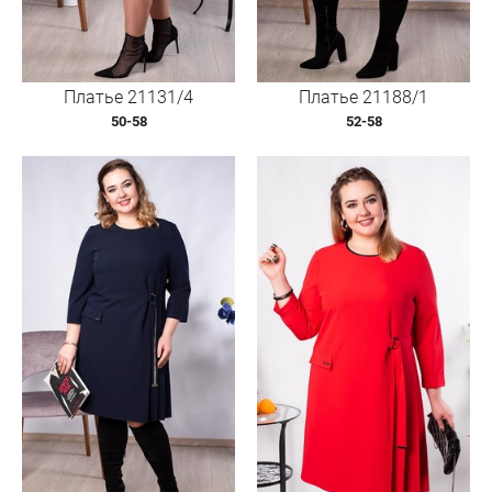
Платье 21131/4
Платье 21188/1
50-58
52-58