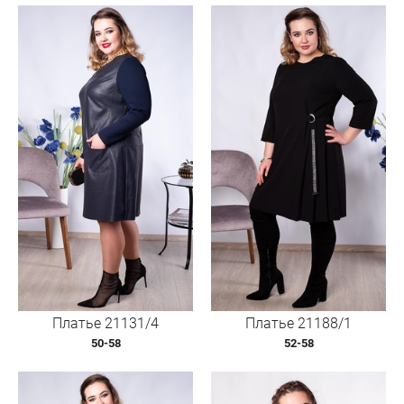
Платье 21131/4
Платье 21188/1
50-58
52-58